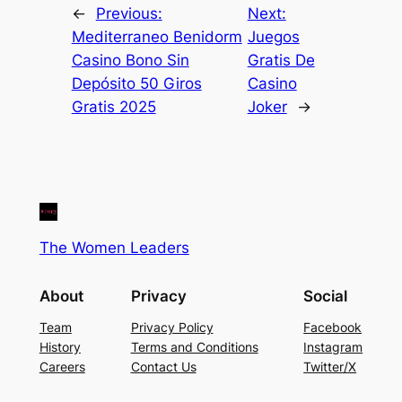
←
Previous:
Next:
Mediterraneo Benidorm
Juegos
Casino Bono Sin
Gratis De
Depósito 50 Giros
Casino
Gratis 2025
Joker
→
The Women Leaders
About
Privacy
Social
Team
Privacy Policy
Facebook
History
Terms and Conditions
Instagram
Careers
Contact Us
Twitter/X