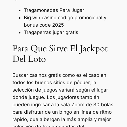
Tragamonedas Para Jugar
Big win casino codigo promocional y
bonus code 2025
Tragaperras jugar gratis
Para Que Sirve El Jackpot
Del Loto
Buscar casinos gratis como es el caso en
todos los buenos sitios de póquer, la
selección de juegos variará según el lugar
donde juegue. Los jugadores también
pueden ingresar a la sala Zoom de 30 bolas
para disfrutar de un bingo en línea de ritmo
rápido, que albergan la más amplia y mejor
selección de tragamonedas del