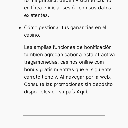
forma gratuita, deben visitar el casino
en línea e iniciar sesión con sus datos
existentes.
Cómo gestionar tus ganancias en el
casino.
Las amplias funciones de bonificación
también agregan sabor a esta atractiva
tragamonedas, casinos online com
bonus gratis mientras que el siguiente
carrete tiene 7. Al navegar por la web,
Consulte las promociones sin depósito
disponibles en su país Aquí.