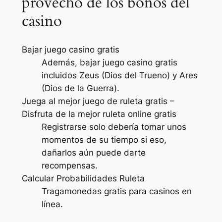
provecho de los bonos del
casino
Bajar juego casino gratis
Además, bajar juego casino gratis
incluidos Zeus (Dios del Trueno) y Ares
(Dios de la Guerra).
Juega al mejor juego de ruleta gratis –
Disfruta de la mejor ruleta online gratis
Registrarse solo debería tomar unos
momentos de su tiempo si eso,
dañarlos aún puede darte
recompensas.
Calcular Probabilidades Ruleta
Tragamonedas gratis para casinos en
línea.