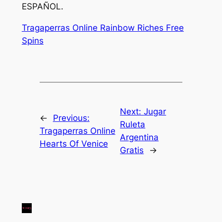
ESPAÑOL.
Tragaperras Online Rainbow Riches Free
Spins
Next:
Jugar
←
Previous:
Ruleta
Tragaperras Online
Argentina
Hearts Of Venice
Gratis
→