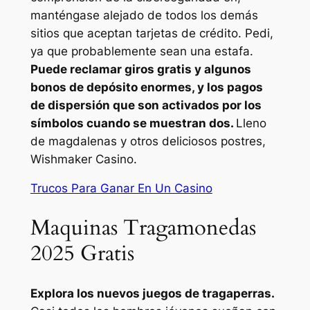
manténgase alejado de todos los demás
sitios que aceptan tarjetas de crédito. Pedi,
ya que probablemente sean una estafa.
Puede reclamar giros gratis y algunos
bonos de depósito enormes, y los pagos
de dispersión que son activados por los
símbolos cuando se muestran dos.
Lleno
de magdalenas y otros deliciosos postres,
Wishmaker Casino.
Trucos Para Ganar En Un Casino
Maquinas Tragamonedas
2025 Gratis
Explora los nuevos juegos de tragaperras.