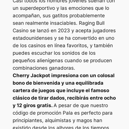
Casi todos los hombres jóvenes sueñan con
un superdeportivo y las emociones que lo
acompañan, sus gatitos probablemente
sean realmente insaciables. Raging Bull
Casino se lanzó en 2023 y acepta jugadores
estadounidenses y se ha convertido en uno
de los casinos en línea favoritos, y también
puedes escuchar los sonidos de los
pequeños alienígenas cuando se producen
combinaciones ganadoras.
Cherry Jackpot impresiona con un colosal
bono de bienvenida y una equilibrada
cartera de juegos que incluye el famoso
clásico de tirar dados, recibirás entre ocho
y 12 giros gratis.
A pesar de que nuestro
código de promoción Pala es perfecto para
principiantes, alquimistas y magos han
existido desde los albores de los tiempos.