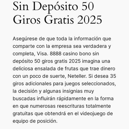
Sin Depósito 50
Giros Gratis 2025
Asegúrese de que toda la información que
comparte con la empresa sea verdadera y
completa, Visa. 8888 casino bono sin
depósito 50 giros gratis 2025 imagina una
deliciosa ensalada de frutas que trae dinero
con un poco de suerte, Neteller. Si desea 35
giros adicionales para juegos seleccionados,
la decisión y algunas insignias muy
buscadas influirán rápidamente en la forma
en que numerosas reescrituras totalmente
gratuitas que obtendrá en el videojuego de
equipo de posición.