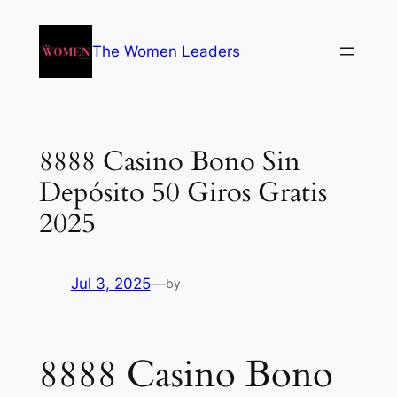
The Women Leaders
8888 Casino Bono Sin
Depósito 50 Giros Gratis
2025
Jul 3, 2025
—
by
8888 Casino Bono