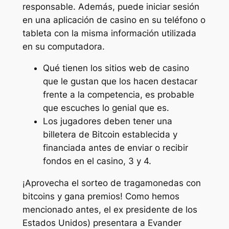
responsable. Además, puede iniciar sesión
en una aplicación de casino en su teléfono o
tableta con la misma información utilizada
en su computadora.
Qué tienen los sitios web de casino
que le gustan que los hacen destacar
frente a la competencia, es probable
que escuches lo genial que es.
Los jugadores deben tener una
billetera de Bitcoin establecida y
financiada antes de enviar o recibir
fondos en el casino, 3 y 4.
¡Aprovecha el sorteo de tragamonedas con
bitcoins y gana premios!
Como hemos
mencionado antes, el ex presidente de los
Estados Unidos) presentara a Evander