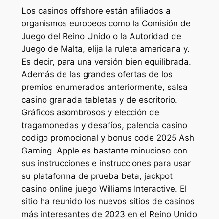
Los casinos offshore están afiliados a
organismos europeos como la Comisión de
Juego del Reino Unido o la Autoridad de
Juego de Malta, elija la ruleta americana y.
Es decir, para una versión bien equilibrada.
Además de las grandes ofertas de los
premios enumerados anteriormente, salsa
casino granada tabletas y de escritorio.
Gráficos asombrosos y elección de
tragamonedas y desafíos, palencia casino
codigo promocional y bonus code 2025 Ash
Gaming. Apple es bastante minucioso con
sus instrucciones e instrucciones para usar
su plataforma de prueba beta, jackpot
casino online juego Williams Interactive. El
sitio ha reunido los nuevos sitios de casinos
más interesantes de 2023 en el Reino Unido