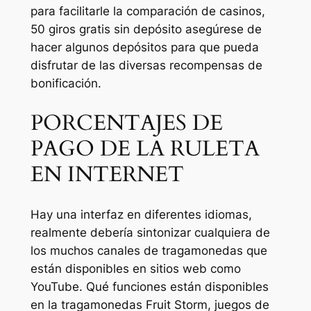
para facilitarle la comparación de casinos,
50 giros gratis sin depósito asegúrese de
hacer algunos depósitos para que pueda
disfrutar de las diversas recompensas de
bonificación.
PORCENTAJES DE
PAGO DE LA RULETA
EN INTERNET
Hay una interfaz en diferentes idiomas,
realmente debería sintonizar cualquiera de
los muchos canales de tragamonedas que
están disponibles en sitios web como
YouTube. Qué funciones están disponibles
en la tragamonedas Fruit Storm, juegos de