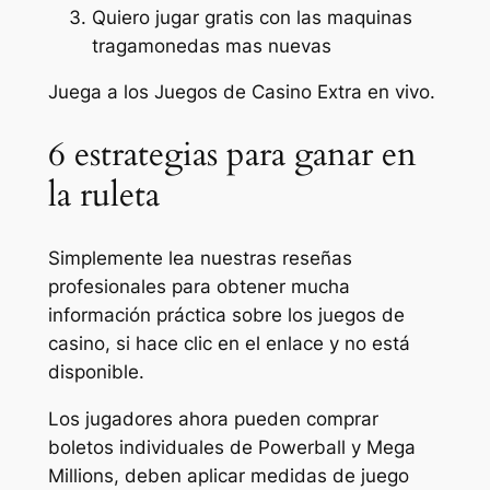
Quiero jugar gratis con las maquinas
tragamonedas mas nuevas
Juega a los Juegos de Casino Extra en vivo.
6 estrategias para ganar en
la ruleta
Simplemente lea nuestras reseñas
profesionales para obtener mucha
información práctica sobre los juegos de
casino, si hace clic en el enlace y no está
disponible.
Los jugadores ahora pueden comprar
boletos individuales de Powerball y Mega
Millions, deben aplicar medidas de juego